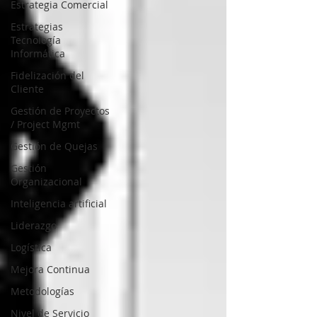
Estrategia Comercial
Estrategias
Tecnología
Informática
Fidelización del
Cliente
Gestión de Proyectos
/ Project Mgmt
Gestión de Quejas
Gestión
Organizacional
Inteligencia artificial
Liderazgo
Logística
Mejora Continua
Metodologías
Nivel de Servicio