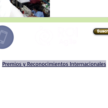
Suscr
E-mail
//
info@roiagile.com
Premios y Reconocimientos Internacionales
Miembro
fundador
de
© 2020 por ROI AGILE INTERN