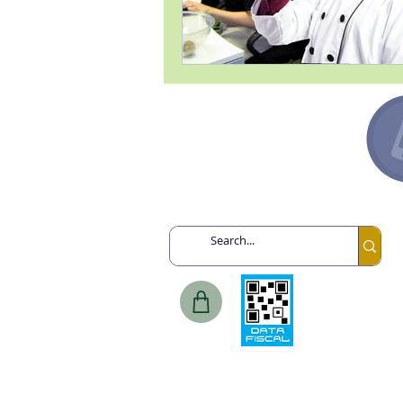
Argentina +54 91132193259
Canadá +1 6478713467
España +34 649443943
México +52 8131860695