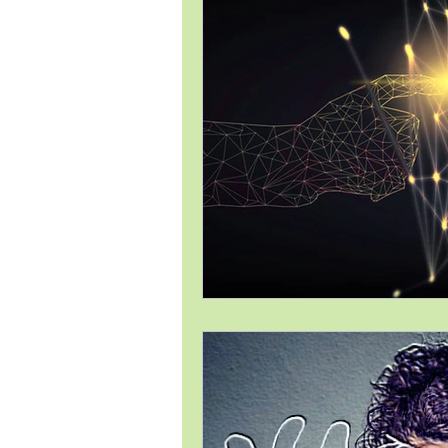
Estrategia Comercial
Estrat
Gestión de Proyectos / Project 
Liderazgo
Logística
Me
Temas Generales
Transforma