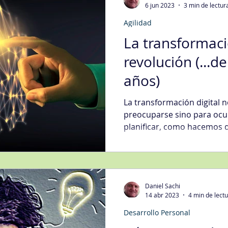
6 jun 2023
3 min de lectur
Agilidad
egias Tecnología Informática
Fidelización del Cliente
La transformaci
revolución (...d
Mgmt
Gestión de Quejas
Gestión Organizacional
Int
años)
La transformación digital 
jora Continua
Metodologías
Nivel de Servicio
Sati
preocuparse sino para ocup
planificar, como hacemos
ción Digital
Ventas
Compras
Daniel Sachi
14 abr 2023
4 min de lect
Desarrollo Personal