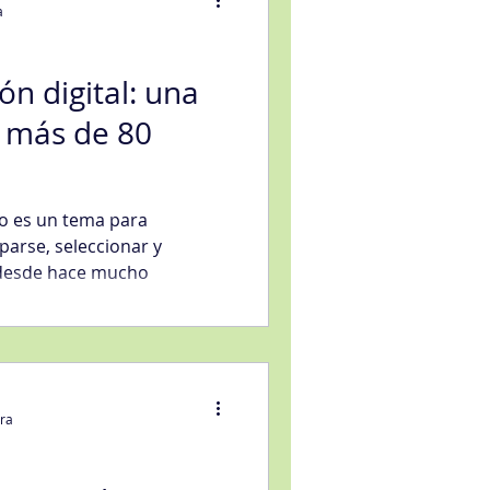
a
ón digital: una
e más de 80
eligencia artificial
no es un tema para
sfacción al Cliente
arse, seleccionar y
 desde hace mucho
ura