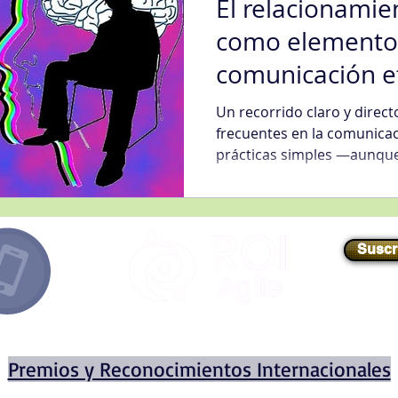
El relacionamie
como elemento c
comunicación ef
Un recorrido claro y direc
frecuentes en la comunicac
prácticas simples —aunqu
distinguen a los verdader
llamado a revisar cómo h
y qué clima generamos con
Suscr
E-mail
//
info@roiagile.com
Premios y Reconocimientos Internacionales