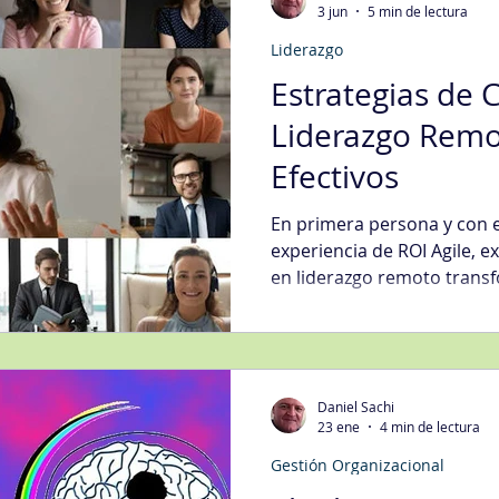
3 jun
5 min de lectura
Liderazgo
egias Tecnología Informática
Fidelización del Cliente
Estrategias de 
Liderazgo Remo
Mgmt
Gestión de Quejas
Gestión Organizacional
Int
Efectivos
En primera persona y con e
jora Continua
Metodologías
Nivel de Servicio
Sati
experiencia de ROI Agile, e
en liderazgo remoto trans
equipos efectivos. Presento
estrategias aplicables, un 
ción Digital
Ventas
Compras
preguntas clave para que l
su madurez en liderazgo a 
Daniel Sachi
23 ene
4 min de lectura
Gestión Organizacional