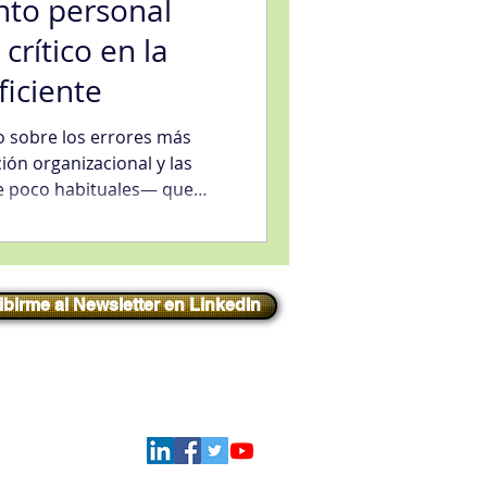
nto personal
rítico en la
iciente
to sobre los errores más
ión organizacional y las
e poco habituales— que
os comunicadores. Un
ablamos, cómo escuchamos
 cada palabra.
ibirme al Newsletter en LinkedIn
Iniciar sesión
Síguenos