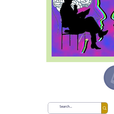
Argentina +54 91132193259
Canadá +1 6478713467
España +34 649443943
México +52 8131860695