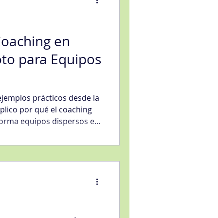
Coaching en
to para Equipos
eligencia artificial
jemplos prácticos desde la
sfacción al Cliente
xplico por qué el coaching
forma equipos dispersos en
 un diagnóstico inicial,
plan de seis pasos y
as organizaciones evalúen
distancia.