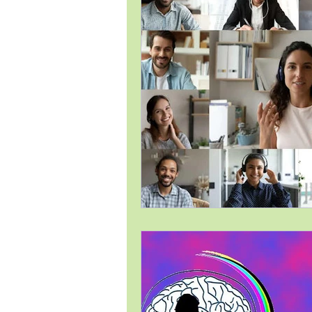
Estrategia Comercial
Estrat
Gestión de Proyectos / Project 
Liderazgo
Logística
Me
Temas Generales
Transforma