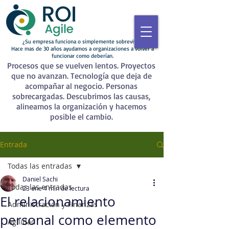
¿Su empresa funciona o simplemente sobrevive?
Hace mas de 30 años ayudamos a organizaciones a volver a
funcionar como deberían.
Procesos que se vuelven lentos. Proyectos
que no avanzan. Tecnología que deja de
acompañar al negocio. Personas
sobrecargadas. Descubrimos las causas,
alineamos la organización y hacemos
posible el cambio.
Entrada
Todas las entradas
Daniel Sachi
Todas las entradas
23 ene
4 min de lectura
El relacionamiento
Administración y Finanzas
personal como elemento
Agilidad