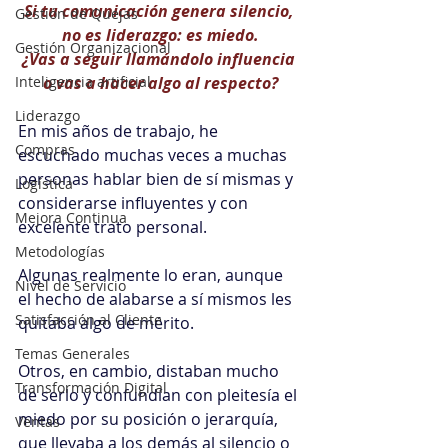
Si tu comunicación genera silencio, 
Gestión de Quejas
no es liderazgo: es miedo.
Gestión Organizacional
¿Vas a seguir llamándolo influencia 
Inteligencia artificial
o vas a hacer algo al respecto?
Liderazgo
En mis años de trabajo, he 
Compras
escuchado muchas veces a muchas 
personas hablar bien de sí mismas y 
Logística
considerarse influyentes y con 
Mejora Continua
excelente trato personal.
Metodologías
Algunas realmente lo eran, aunque 
Nivel de Servicio
el hecho de alabarse a sí mismos les 
Satisfacción al Cliente
quitaba algo de mérito.
Temas Generales
Otros, en cambio, distaban mucho 
Transformación Digital
de serlo y confundían con pleitesía el 
miedo por su posición o jerarquía, 
Ventas
que llevaba a los demás al silencio o 