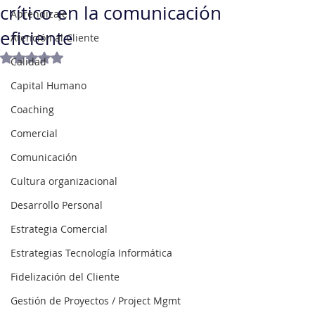
crítico en la comunicación
Aprendizaje
eficiente
Atención al Cliente
Obtuvo NaN de 5 estrellas.
Calidad
Capital Humano
Coaching
Comercial
Comunicación
Cultura organizacional
Desarrollo Personal
Estrategia Comercial
Estrategias Tecnología Informática
Fidelización del Cliente
Gestión de Proyectos / Project Mgmt