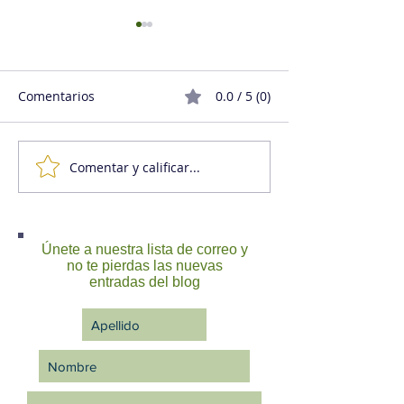
Comentarios
0.0 / 5 (0)
Comentar y calificar...
9C, la clave de la
A veces un grit
perfecta comunicación
es comunicació
efectiva
Únete a nuestra lista de correo y
no te pierdas las nuevas
entradas del blog