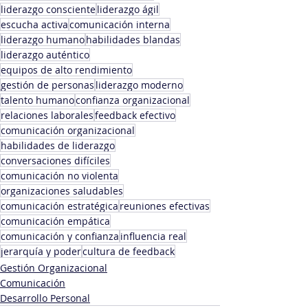
liderazgo consciente
liderazgo ágil
escucha activa
comunicación interna
liderazgo humano
habilidades blandas
liderazgo auténtico
equipos de alto rendimiento
gestión de personas
liderazgo moderno
talento humano
confianza organizacional
relaciones laborales
feedback efectivo
comunicación organizacional
habilidades de liderazgo
conversaciones difíciles
comunicación no violenta
organizaciones saludables
comunicación estratégica
reuniones efectivas
comunicación empática
comunicación y confianza
influencia real
jerarquía y poder
cultura de feedback
Gestión Organizacional
Comunicación
Desarrollo Personal