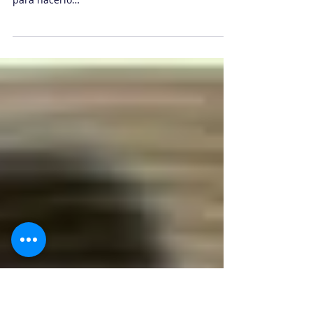
en el tren a las nubes (Cloud
Computing)
Cuando un viaje puede ser tan terrible o
fantástico como nuestro nivel de preparación
para hacerlo…