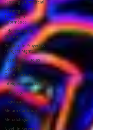
Estrategia Comercial
Estrategias
Tecnología
Informática
Fidelización del
Cliente
Gestión de Proyectos
/ Project Mgmt
Gestión de Quejas
Gestión
Organizacional
Inteligencia artificial
Liderazgo
Logística
Mejora Continua
Metodologías
Nivel de Servicio