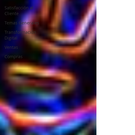
Satisfacción al
Cliente
Temas Generales
Transformación
Digital
Ventas
Compras