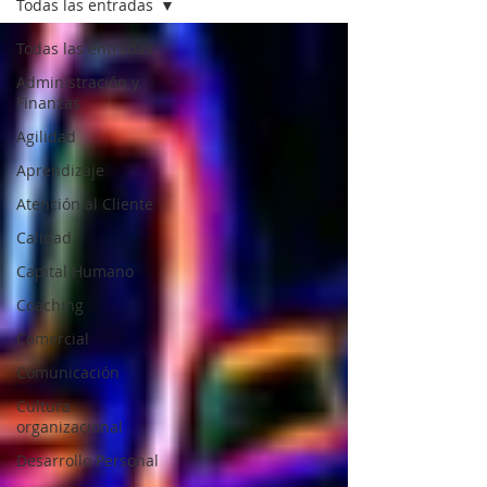
Todas las entradas
Todas las entradas
Administración y
Finanzas
Agilidad
Aprendizaje
Atención al Cliente
Calidad
Capital Humano
Coaching
Comercial
Comunicación
Cultura
organizacional
Desarrollo Personal