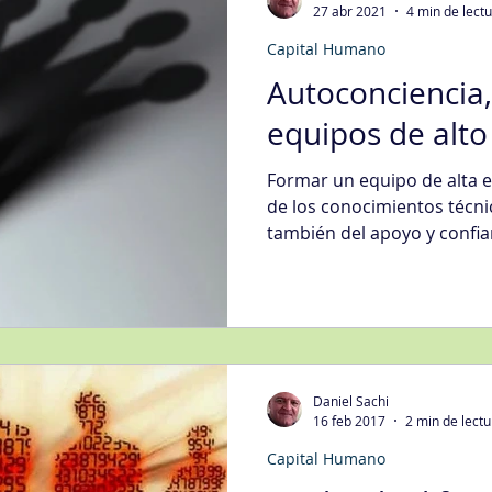
27 abr 2021
4 min de lect
Capital Humano
egias Tecnología Informática
Fidelización del Cliente
Autoconciencia,
equipos de alto
Mgmt
Gestión de Quejas
Gestión Organizacional
Int
Formar un equipo de alta e
de los conocimientos técn
también del apoyo y confi
jora Continua
Metodologías
Nivel de Servicio
Sati
ción Digital
Ventas
Compras
Daniel Sachi
16 feb 2017
2 min de lectu
Capital Humano