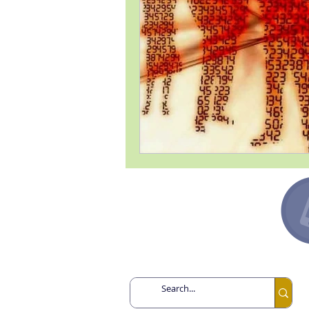
Argentina +54 91132193259
Canadá +1 6478713467
España +34 649443943
México +52 8131860695