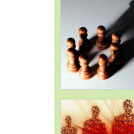
Estrategia Comercial
Estrat
Gestión de Proyectos / Project 
Liderazgo
Logística
Me
Temas Generales
Transforma