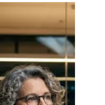
la empresa
Los clientes conflictivos rara vez son el
verdadero problema. En la mayoría de los
casos, son el síntoma de procesos deficientes,
promesas incumplidas y falta de escucha.
Descubra cómo la inteligencia artificial, la
transformación digital y una cultura centrada
en las personas pueden convertir los conflictos
en oportunidades de crecimiento y fidelización.