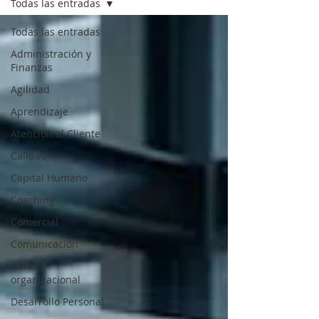
Todas las entradas
Todas las entradas
Administración y
Finanzas
Agilidad
Aprendizaje
Atención al Cliente
Calidad
Capital Humano
Coaching
Comercial
Comunicación
Cultura
organizacional
Desarrollo Personal