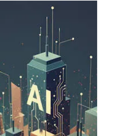
De gestionar certezas a liderar
la incertidumbre: Lecciones del
core corporativo
En un mundo donde la Inteligencia Artificial
avanza a velocidad vertiginosa y la
incertidumbre redefine las reglas del juego, las
empresas enfrentan un desafío mucho más
profundo que adoptar tecnología: aprender a
adaptarse. Este artículo reflexiona sobre cómo
cambió el liderazgo corporativo, por qué la
resiliencia humana sigue siendo irremplazable
y qué preguntas deberían hacerse hoy las
organizaciones que quieren seguir siendo
relevantes mañana.