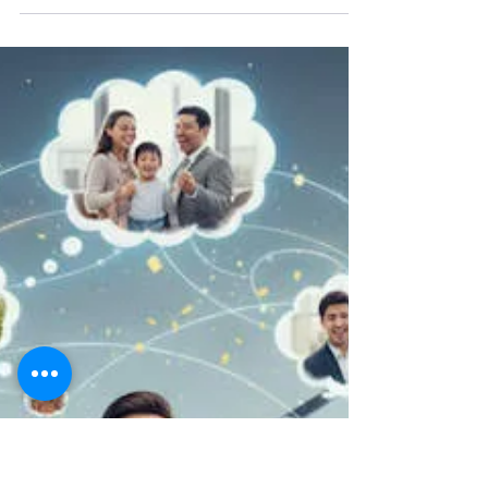
Daniel Sachi
19 nov 2025
6 min de lectura
Capital Humano
Entre algoritmos y emociones:
cómo recuperar la humanidad
en la era digital
Explora cómo la agilidad y la transformación
digital pueden fortalecer la humanización en
las empresas. Una reflexión sobre liderazgo,
propósito y conexiones auténticas en tiempos
de IA.