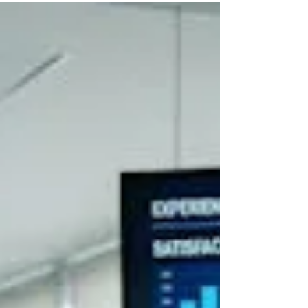
sino por la variabilidad que muchas
organizaciones han aprendido a aceptar como
normal. En este artículo analizo cómo Six
Sigma, combinado con la Inteligencia Artificial y
la analítica de datos, permite transformar la
mejora continua en una ventaja competitiva
sostenible, reduciendo desperdicios,
anticipando problemas y fortaleciendo la
confianza de los clientes.