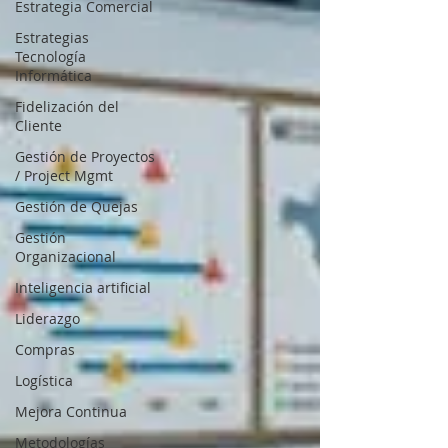
Estrategia Comercial
Estrategias
Tecnología
Informática
Fidelización del
Cliente
Gestión de Proyectos
/ Project Mgmt
Gestión de Quejas
Gestión
Organizacional
Inteligencia artificial
Liderazgo
Compras
Logística
Mejora Continua
Metodologías