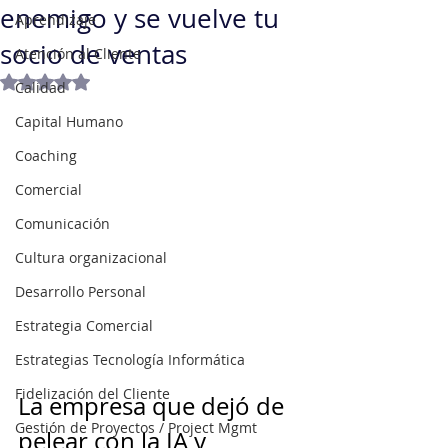
enemigo y se vuelve tu
Aprendizaje
socio de ventas
Atención al Cliente
Obtuvo NaN de 5 estrellas.
Calidad
Capital Humano
Coaching
Comercial
Comunicación
Cultura organizacional
Desarrollo Personal
Estrategia Comercial
Estrategias Tecnología Informática
Fidelización del Cliente
La empresa que dejó de 
Gestión de Proyectos / Project Mgmt
pelear con la IA y 