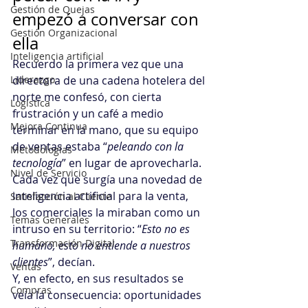
Gestión de Quejas
empezó a conversar con 
Gestión Organizacional
ella
Inteligencia artificial
Recuerdo la primera vez que una 
Liderazgo
directora de una cadena hotelera del 
norte me confesó, con cierta 
Logística
frustración y un café a medio 
Mejora Continua
terminar en la mano, que su equipo 
de ventas estaba “
peleando con la 
Metodologías
tecnología
” en lugar de aprovecharla. 
Nivel de Servicio
Cada vez que surgía una novedad de 
inteligencia artificial para la venta, 
Satisfacción al Cliente
los comerciales la miraban como un 
Temas Generales
intruso en su territorio: “
Esto no es 
Transformación Digital
humano, esto no entiende a nuestros 
clientes
”, decían. 
Ventas
Y, en efecto, en sus resultados se 
Compras
veía la consecuencia: oportunidades 