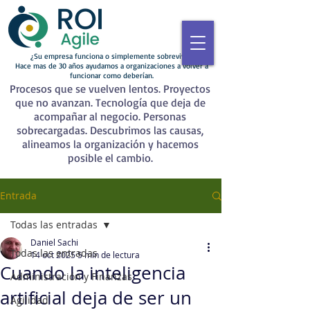
¿Su empresa funciona o simplemente sobrevive?
Hace mas de 30 años ayudamos a organizaciones a volver a
funcionar como deberían.
Procesos que se vuelven lentos. Proyectos
que no avanzan. Tecnología que deja de
acompañar al negocio. Personas
sobrecargadas. Descubrimos las causas,
alineamos la organización y hacemos
posible el cambio.
Entrada
Todas las entradas
Daniel Sachi
Todas las entradas
14 oct 2025
5 min de lectura
Cuando la inteligencia
Administración y Finanzas
artificial deja de ser un
Agilidad