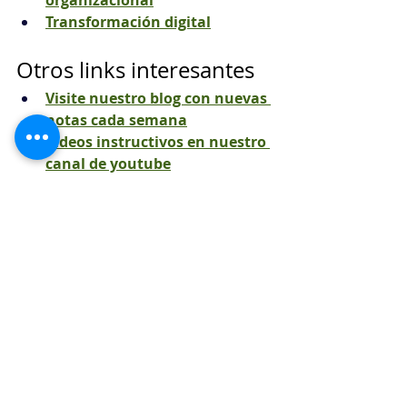
organizacional
Transformación digital
Otros links interesantes
Visite nuestro blog con nuevas 
notas cada semana
Videos instructivos en nuestro 
canal de youtube
Actualizaciones, novedades y 
mucho más
Etiquetas:
comunicación efectiva
productividad
planificación
automatización
inteligencia artificial
estrategia comercial
empresa
fidelización
seguimiento
retorno de inversión
CRM
ventas
análisis de datos
marketing digital
técnicas de cierre
oferta personalizada