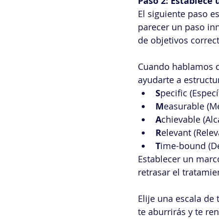
Paso 2: Establece
El siguiente paso e
parecer un paso in
de objetivos corre
Cuando hablamos de
ayudarte a estructu
S
pecific (Especí
M
easurable (M
A
chievable (Alc
R
elevant (Relev
T
ime-bound (D
Establecer un marc
retrasar el tratamie
Elije una escala de 
te aburrirás y te re