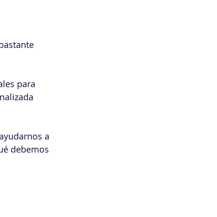
 bastante 
ales para 
nalizada 
 ayudarnos a 
qué debemos 