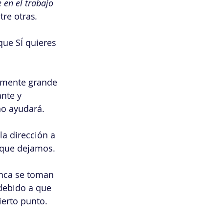
 en el trabajo 
tre otras
.
que SÍ quieres 
emente grande 
nte y 
o ayudará. 
a dirección a 
 que dejamos.
unca se toman 
 debido a que 
erto punto.