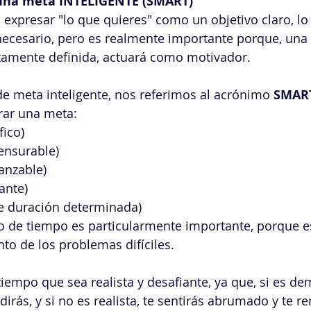
 una meta INTELIGENTE (SMART)
s expresar "lo que quieres" como un objetivo claro, lo
necesario, pero es realmente importante porque, una 
ctamente definida, actuará como motivador.
 meta inteligente, nos referimos al acrónimo 
SMAR
rar una meta:
fico)
ensurable)
anzable)
ante)
e duración determinada)
o de tiempo es particularmente importante, porque e
nto de los problemas difíciles.
tiempo que sea realista y desafiante, ya que, si es dem
ndirás, y si no es realista, te sentirás abrumado y te re