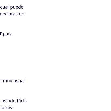
 cual puede 
declaración 
T 
para 
s muy usual 
asiado fácil, 
ndirás.