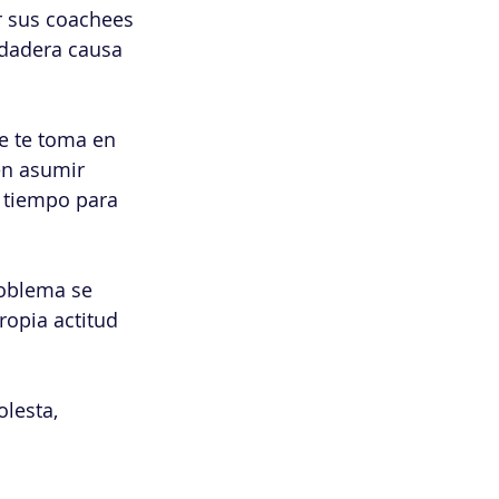
r sus coachees 
rdadera causa 
e te toma en 
en asumir 
 tiempo para 
oblema se 
ropia actitud 
lesta, 