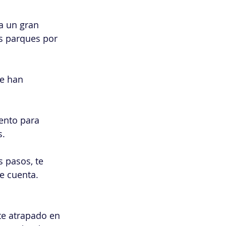
a un gran 
s parques por 
e han 
ento para 
s.
s pasos, te 
e cuenta.
te atrapado en 