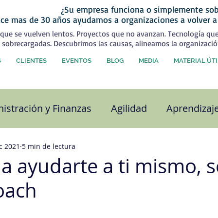
¿Su empresa funciona o simplemente sob
ce mas de 30 años ayudamos a organizaciones a volver a
que se vuelven lentos. Proyectos que no avanzan. Tecnología qu
 sobrecargadas. Descubrimos las causas, alineamos la organizació
S
CLIENTES
EVENTOS
BLOG
MEDIA
MATERIAL ÚTI
istración y Finanzas
Agilidad
Aprendizaj
alidad
Capital Humano
Coaching
Com
c 2021
5 min de lectura
a ayudarte a ti mismo, s
oach
ra organizacional
Desarrollo Personal
Est
strellas.