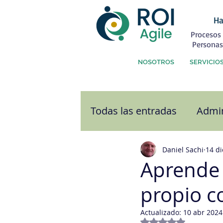
Ha
Procesos 
Personas
NOSOTROS
SERVICIO
Todas las entradas
Admin
Atención al Cliente
C
Daniel Sachi
14 di
Aprende 
propio c
Comunicación
Cultu
Actualizado:
10 abr 2024
Obtuvo NaN de 5 e