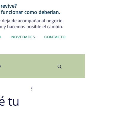
revive?
 funcionar como deberían.
e deja de acompañar al negocio.
n y hacemos posible el cambio.
L
NOVEDADES
CONTACTO
e
ercial
é tu
rategia Comercial