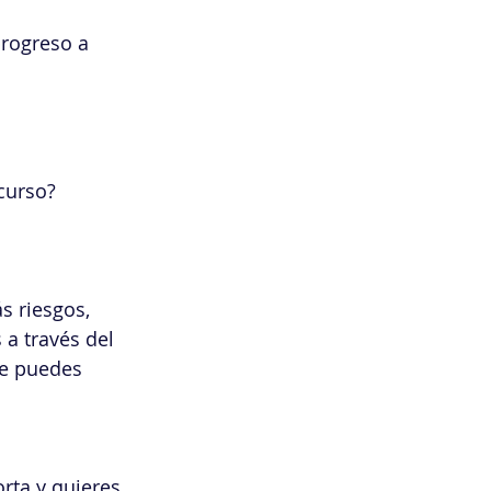
progreso a 
 curso?
s riesgos, 
a través del 
ue puedes 
rta y quieres 