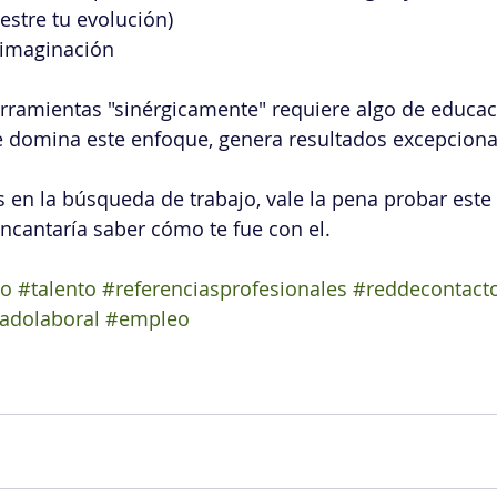
stre tu evolución)
 imaginación
rramientas "sinérgicamente" requiere algo de educaci
e domina este enfoque, genera resultados excepciona
ás en la búsqueda de trabajo, vale la pena probar este k
ncantaría saber cómo te fue con el.
jo
#talento
#referenciasprofesionales
#reddecontact
adolaboral
#empleo