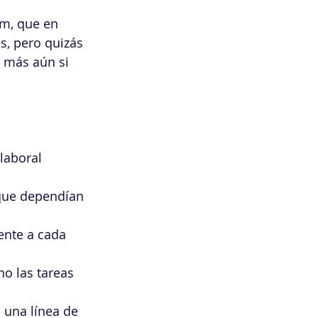
m, que en 
, pero quizás 
 más aún si 
laboral 
 que dependían 
ente a cada 
no las tareas 
 una línea de 