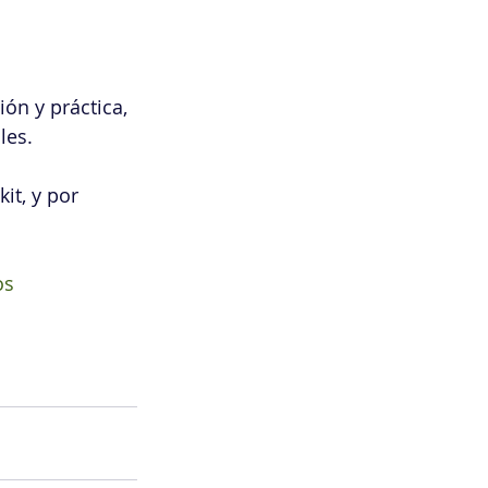
ón y práctica, 
les.
it, y por 
os