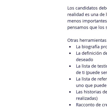
Los candidatos deb
realidad es una de
menos importantes, 
pensamos que los s
Otras herramientas 
La biografía pr
La definición d
deseado
La lista de tes
de ti (puede se
La lista de ref
uno que puede 
Las historias d
realizadas)
Racconto de cre