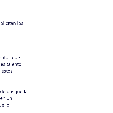
licitan los 
entos que 
es talento, 
 estos 
 de búsqueda 
 en un 
e lo 