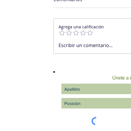
Agrega una calificación
Los tops, contratan tops, los
Escribir un comentario...
otros contratan segundos
Únete a n