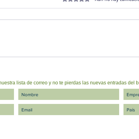
Perseverancia, el poderoso
Trab
condimento de la
¿Bal
genialidad
uestra lista de correo y no te pierdas las nuevas entradas del b