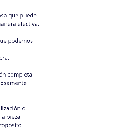
rosa que puede 
anera efectiva.
 que podemos 
era.
ión completa 
ciosamente 
ización o 
la pieza 
ropósito 