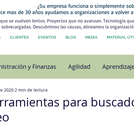
¿Su empresa funciona o simplemente sob
ce mas de 30 años ayudamos a organizaciones a volver a
que se vuelven lentos. Proyectos que no avanzan. Tecnología qu
 sobrecargadas. Descubrimos las causas, alineamos la organizació
S
CLIENTES
EVENTOS
BLOG
MEDIA
MATERIAL ÚTI
istración y Finanzas
Agilidad
Aprendizaj
alidad
Capital Humano
Coaching
Com
ov 2020
2 min de lectura
erramientas para buscad
eo
ra organizacional
Desarrollo Personal
Est
strellas.