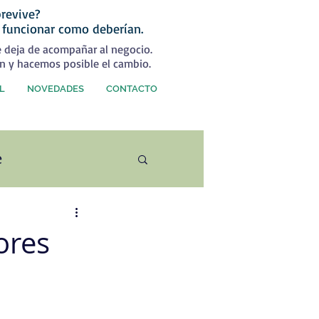
revive?
 funcionar como deberían.
e deja de acompañar al negocio.
n y hacemos posible el cambio.
L
NOVEDADES
CONTACTO
e
ercial
ores
rategia Comercial