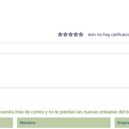
Obtuvo 0 de 5 estrellas.
Aún no hay calificaci
Cuando el liderazgo se
Mate
resquebraja: el coaching
gest
ejecutivo como red de
contención en tiempos de
crisis
uestra lista de correo y no te pierdas las nuevas entradas del b