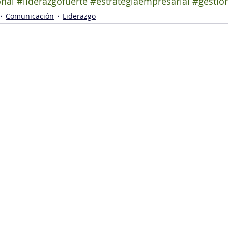
onal
#liderazgofuerte
#estrategiaempresarial
#gestió
Comunicación
Liderazgo