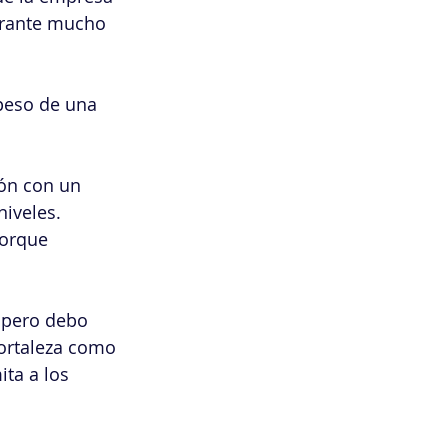
urante mucho 
peso de una 
ión con un 
niveles.
porque 
 pero debo 
fortaleza como 
ta a los 