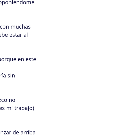
é oponiéndome 
, con muchas 
be estar al 
porque en este 
ía sin 
zco no 
s mi trabajo) 
nzar de arriba 