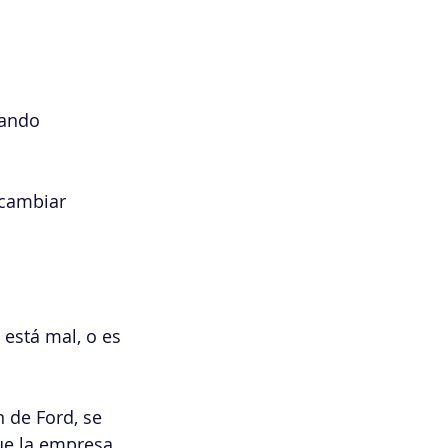
zando 
 cambiar 
está mal, o es 
 de Ford, se 
ue la empresa 