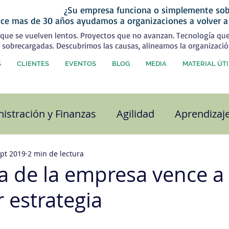
¿Su empresa funciona o simplemente sob
ce mas de 30 años ayudamos a organizaciones a volver a
que se vuelven lentos. Proyectos que no avanzan. Tecnología qu
 sobrecargadas. Descubrimos las causas, alineamos la organizació
S
CLIENTES
EVENTOS
BLOG
MEDIA
MATERIAL ÚTI
istración y Finanzas
Agilidad
Aprendizaj
alidad
Capital Humano
Coaching
Com
ept 2019
2 min de lectura
ra de la empresa vence a
 estrategia
ra organizacional
Desarrollo Personal
Est
strellas.