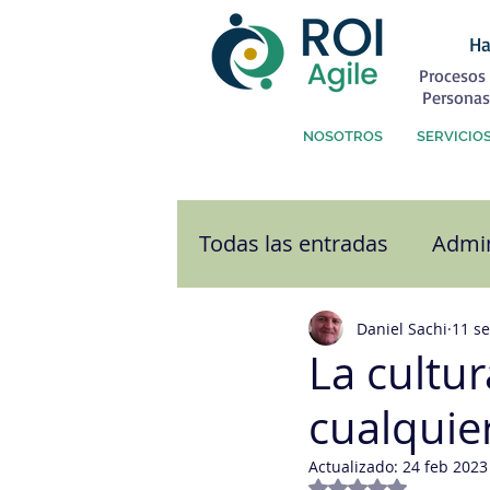
Ha
Procesos 
Personas
NOSOTROS
SERVICIO
Todas las entradas
Admin
Atención al Cliente
C
Daniel Sachi
11 s
La cultu
cualquier
Comunicación
Cultu
Actualizado:
24 feb 2023
Obtuvo NaN de 5 e