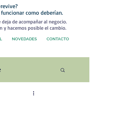
revive?
 funcionar como deberían.
e deja de acompañar al negocio.
n y hacemos posible el cambio.
L
NOVEDADES
CONTACTO
e
ercial
rategia Comercial