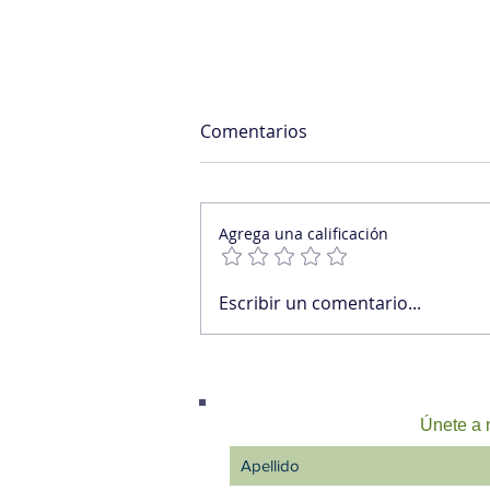
Comentarios
Agrega una calificación
Cuando la motivación no
Escribir un comentario...
llega, hay que construirla
Únete a n