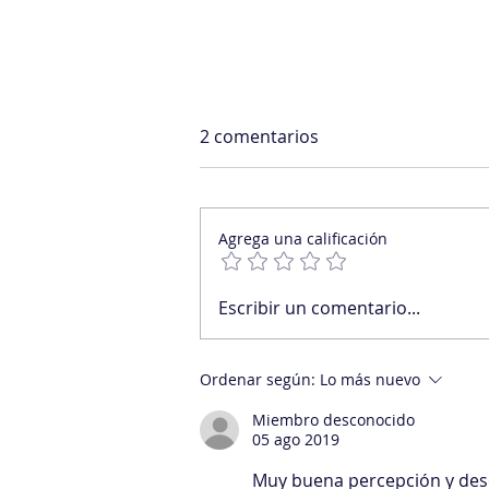
2 comentarios
Agrega una calificación
Cuando la motivación no
Escribir un comentario...
llega, hay que construirla
Ordenar según:
Lo más nuevo
Miembro desconocido
05 ago 2019
Muy buena percepción y descr