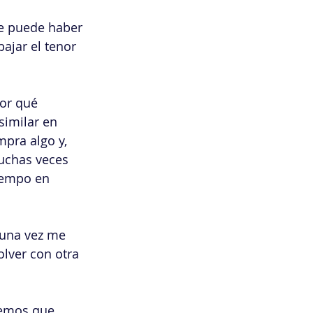
e puede haber 
ajar el tenor 
por qué 
similar en 
pra algo y, 
muchas veces 
iempo en 
guna vez me 
olver con otra 
vemos que 