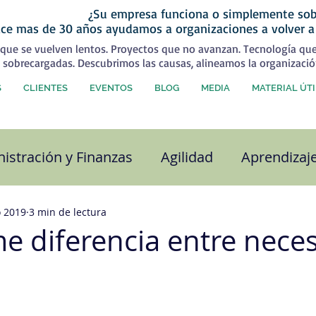
¿Su empresa funciona o simplemente sob
ce mas de 30 años ayudamos a organizaciones a volver a
que se vuelven lentos. Proyectos que no avanzan. Tecnología qu
 sobrecargadas. Descubrimos las causas, alineamos la organizació
S
CLIENTES
EVENTOS
BLOG
MEDIA
MATERIAL ÚTI
istración y Finanzas
Agilidad
Aprendizaj
alidad
Capital Humano
Coaching
Com
o 2019
3 min de lectura
e diferencia entre nece
ra organizacional
Desarrollo Personal
Est
strellas.