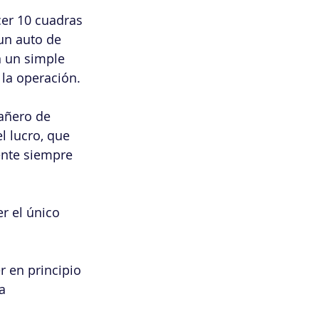
er 10 cuadras 
un auto de 
n un simple 
la operación.
añero de 
l lucro, que 
iente siempre 
r el único 
 en principio 
a 