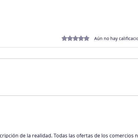
Obtuvo 0 de 5 estrellas.
Aún no hay calificaci
Cuando el liderazgo se
Mate
resquebraja: el coaching
gest
ejecutivo como red de
contención en tiempos de
crisis
ipción de la realidad. Todas las ofertas de los comercios n