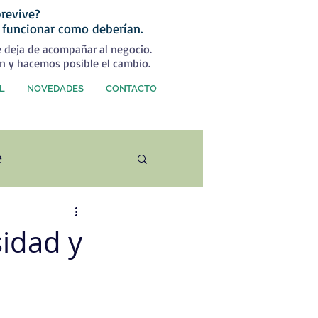
revive?
 funcionar como deberían.
e deja de acompañar al negocio.
n y hacemos posible el cambio.
L
NOVEDADES
CONTACTO
e
ercial
sidad y
rategia Comercial