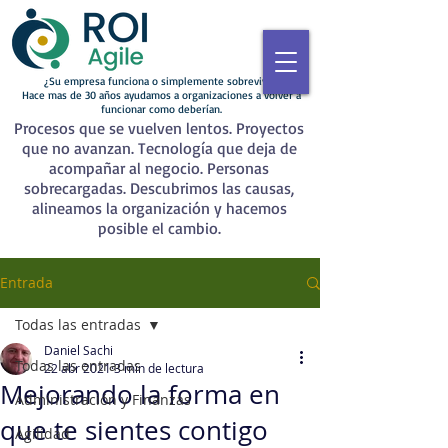
¿Su empresa funciona o simplemente sobrevive?
Hace mas de 30 años ayudamos a organizaciones a volver a
funcionar como deberían.
Procesos que se vuelven lentos. Proyectos
que no avanzan. Tecnología que deja de
acompañar al negocio. Personas
sobrecargadas. Descubrimos las causas,
alineamos la organización y hacemos
posible el cambio.
Entrada
Todas las entradas
Daniel Sachi
Todas las entradas
22 abr 2021
3 min de lectura
Mejorando la forma en
Administración y Finanzas
que te sientes contigo
Agilidad