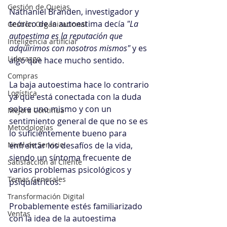
Gestión de Quejas
Nathaniel Branden, investigador y 
teórico de la autoestima decía 
"La 
Gestión Organizacional
autoestima es la reputación que 
Inteligencia artificial
adquirimos con nosotros mismos"
 y es 
Liderazgo
algo que hace mucho sentido.
Compras
La baja autoestima hace lo contrario 
Logística
ya que está conectada con la duda 
sobre uno mismo y con un 
Mejora Continua
sentimiento general de que no se es 
Metodologías
lo suficientemente bueno para 
Nivel de Servicio
enfrentar los desafíos de la vida, 
siendo un síntoma frecuente de 
Satisfacción al Cliente
varios problemas psicológicos y 
Temas Generales
psiquiátricos.
Transformación Digital
Probablemente estés familiarizado 
Ventas
con la idea de la autoestima 