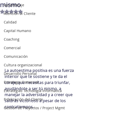
mismo
Aprendizaje
Obtuvo NaN de 5 estrellas.
Atención al Cliente
Calidad
Capital Humano
Coaching
Comercial
Comunicación
Cultura organizacional
La autoestima positiva es una fuerza 
Desarrollo Personal
interior que te sostiene y te da el 
Estrategia Comercial
coraje que necesitas para triunfar, 
ayudándote a ser tú mismo, a 
Estrategias Tecnología Informática
manejar la adversidad y a creer que 
Fidelización del Cliente
saldrás victorioso a pesar de los 
contratiempos.
Gestión de Proyectos / Project Mgmt