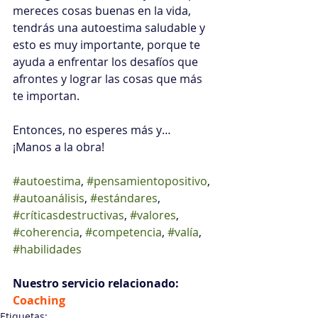
mereces cosas buenas en la vida, 
tendrás una autoestima saludable y 
esto es muy importante, porque te 
ayuda a enfrentar los desafíos que 
afrontes y lograr las cosas que más 
te importan.
Entonces, no esperes más y… 
¡Manos a la obra!
#autoestima
, 
#pensamientopositivo
, 
#autoanálisis
, 
#estándares
, 
#críticasdestructivas
, 
#valores
, 
#coherencia
, 
#competencia
, 
#valía
, 
#habilidades
Nuestro servicio relacionado:
Coaching
Etiquetas: