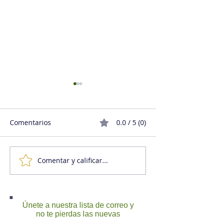
Comentarios
0.0 / 5 (0)
Comentar y calificar...
La mejor manera de
La retroaliment
crecer: hacerse
como buena prá
prescindible
diversos escena
Únete a nuestra lista de correo y
no te pierdas las nuevas