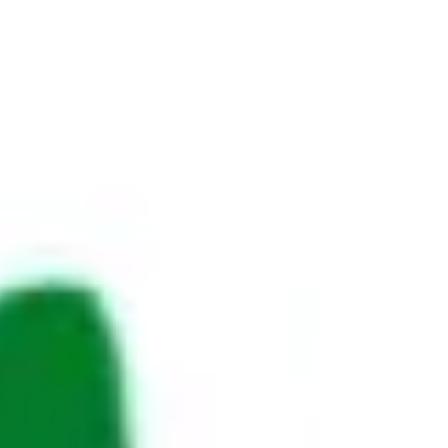
¿puede existir una tecnología verdaderamente
ética si la humanidad aún no logra definir su
propia ética? A partir de mi recorrido en la
transformación digital y la educación superior,
reflexiono sobre experiencias concretas en las
que la IA mostró su potencial, pero también
sus riesgos de reproducir sesgos, excluir a
personas y diluir nuest