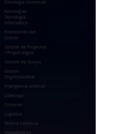
Estrategia Comercial
Estrategias
Tecnología
Informática
Fidelización del
Cliente
Gestión de Proyectos
/ Project Mgmt
Gestión de Quejas
Gestión
Organizacional
Inteligencia artificial
Liderazgo
Compras
Logística
Mejora Continua
Metodologías