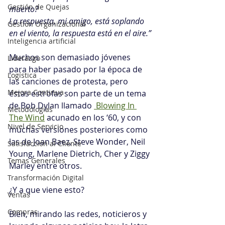
Gestión de Quejas
muerto?
La respuesta, mi amigo, está soplando 
Gestión Organizacional
en el viento, la respuesta está en el aire.”
Inteligencia artificial
Muchos son demasiado jóvenes 
Liderazgo
para haber pasado por la época de 
Logística
las canciones de protesta, pero 
Mejora Continua
éstas estrofas son parte de un tema 
de Bob Dylan llamado 
 Blowing In 
Metodologías
The Wind
 acunado en los ‘60, y con 
Nivel de Servicio
muchas versiones posteriores como 
las de Joan Baez, Steve Wonder, Neil 
Satisfacción al Cliente
Young, Marlene Dietrich, Cher y Ziggy 
Temas Generales
Marley entre otros.
Transformación Digital
¿Y a que viene esto?
Ventas
Compras
Bien, mirando las redes, noticieros y 