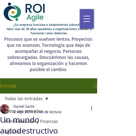
¿Su empresa funciona o simplemente sobrevive?
Hace mas de 30 años ayudamos a organizaciones a volver a
funcionar como deberían.
Procesos que se vuelven lentos. Proyectos
que no avanzan. Tecnología que deja de
acompañar al negocio. Personas
sobrecargadas. Descubrimos las causas,
alineamos la organización y hacemos
posible el cambio.
Entrada
Todas las entradas
Daniel Sachi
Todas las entradas
2 sept 2019
2 min de lectura
Un mundo
Administración y Finanzas
autodestructivo
Agilidad