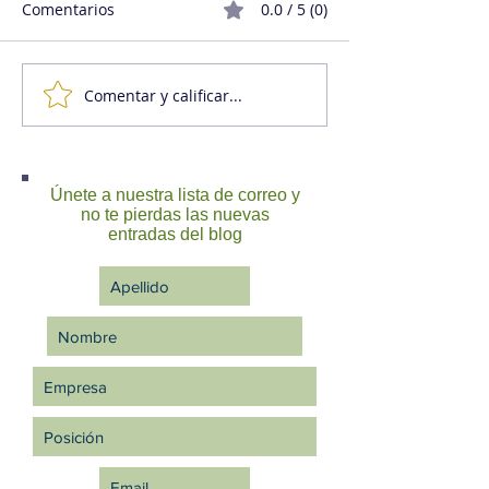
Comentarios
0.0 / 5 (0)
Comentar y calificar...
¿Qué tal eres pidiendo
Empresa o pica
ayuda?
carne?
Únete a nuestra lista de correo y
no te pierdas las nuevas
entradas del blog