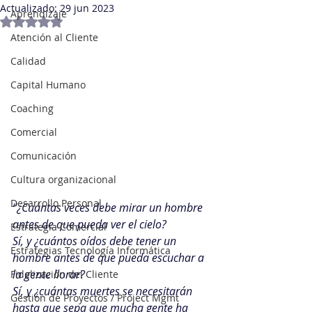
Actualizado:
29 jun 2023
Aprendizaje
Obtuvo NaN de 5 estrellas.
Atención al Cliente
Calidad
Capital Humano
Coaching
Comercial
Comunicación
Cultura organizacional
Desarrollo Personal
“¿Cuántas veces debe mirar un hombre 
antes de que pueda ver el cielo?
Estrategia Comercial
Sí, y ¿cuántos oídos debe tener un 
Estrategias Tecnología Informática
hombre antes de que pueda escuchar a 
la gente llorar?
Fidelización del Cliente
Sí, y ¿cuántas muertes se necesitarán 
Gestión de Proyectos / Project Mgmt
hasta que sepa que mucha gente ha 