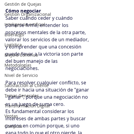
Gestión de Quejas
Cómo negociar
Gestión Organizacional
Saber cuándo ceder y cuándo 
Inteligencia artificial
ponerse firme, entender los 
procesos mentales de la otra parte, 
Liderazgo
valorar los servicios de un mediador, 
Logística
y comprender que una concesión 
puede llevar a la victoria son parte 
Mejora Continua
del buen manejo de las 
Metodologías
negociaciones.
Nivel de Servicio
Para resolver cualquier conflicto, se 
Satisfacción al Cliente
debe ir hacia una situación de "ganar 
Temas Generales
- ganar", porque una negociación no 
es un juego de suma cero.
Transformación Digital
Es fundamental considerar los 
Ventas
intereses de ambas partes y buscar 
puntos en común porque, si uno 
Compras
gana todo lo que el otro pierde, la 