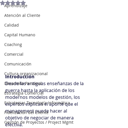
Obtuvo NaN de 5 estrellas.
Aprendizaje
Atención al Cliente
Calidad
Capital Humano
Coaching
Comercial
Comunicación
Cultura organizacional
Introducción
Desde las antiguas enseñanzas de la 
Desarrollo Personal
guerra hasta la aplicación de los 
Estrategia Comercial
modernos modelos de gestión, los 
Estrategias Tecnología Informática
expertos explican el aporte que el 
management puede hacer al 
Fidelización del Cliente
objetivo de negociar de manera 
Gestión de Proyectos / Project Mgmt
efectiva. 