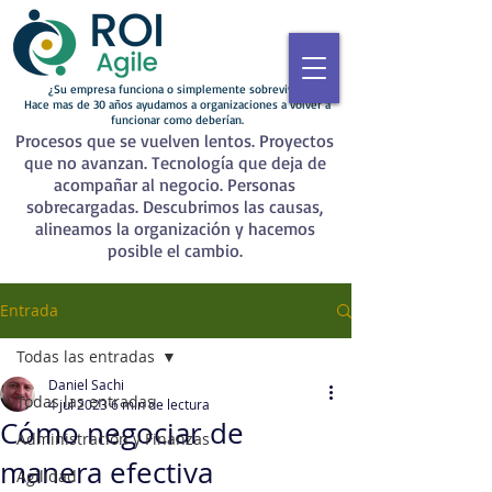
¿Su empresa funciona o simplemente sobrevive?
Hace mas de 30 años ayudamos a organizaciones a volver a
funcionar como deberían.
Procesos que se vuelven lentos. Proyectos
que no avanzan. Tecnología que deja de
acompañar al negocio. Personas
sobrecargadas. Descubrimos las causas,
alineamos la organización y hacemos
posible el cambio.
Entrada
Todas las entradas
Daniel Sachi
Todas las entradas
4 jul 2023
6 min de lectura
Cómo negociar de
Administración y Finanzas
manera efectiva
Agilidad