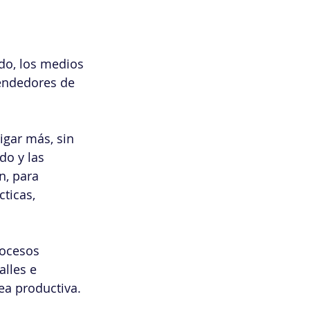
ado, los medios 
vendedores de 
igar más, sin 
do y las 
n, para 
ticas, 
rocesos 
lles e 
ea productiva.