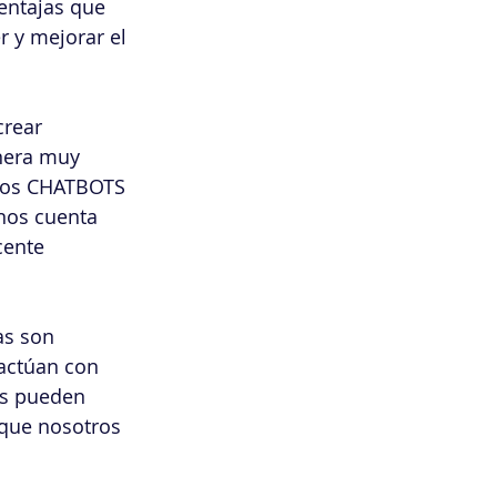
entajas que 
 y mejorar el 
rear 
nera muy 
 los CHATBOTS 
nos cuenta 
cente 
as son 
ractúan con 
as pueden 
que nosotros 