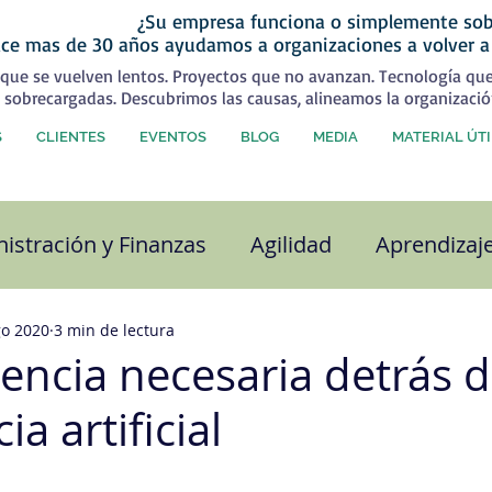
¿Su empresa funciona o simplemente sob
ce mas de 30 años ayudamos a organizaciones a volver a
que se vuelven lentos. Proyectos que no avanzan. Tecnología qu
 sobrecargadas. Descubrimos las causas, alineamos la organizació
S
CLIENTES
EVENTOS
BLOG
MEDIA
MATERIAL ÚTI
istración y Finanzas
Agilidad
Aprendizaj
alidad
Capital Humano
Coaching
Com
go 2020
3 min de lectura
gencia necesaria detrás d
ia artificial
ra organizacional
Desarrollo Personal
Est
strellas.