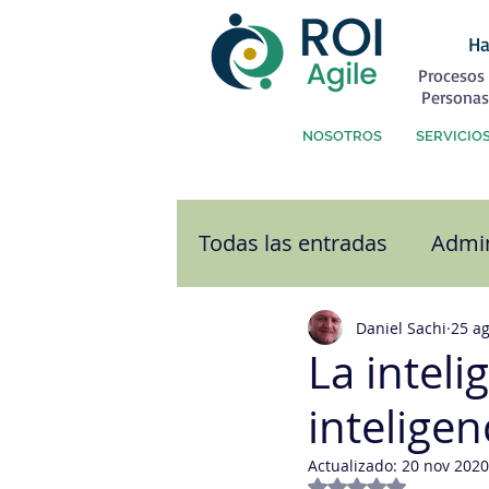
Ha
Procesos 
Personas
NOSOTROS
SERVICIO
Todas las entradas
Admin
Atención al Cliente
C
Daniel Sachi
25 a
La inteli
inteligenc
Comunicación
Cultu
Actualizado:
20 nov 2020
Obtuvo NaN de 5 e