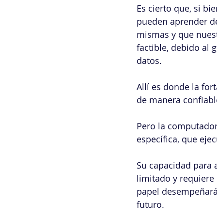
Es cierto que, si b
pueden aprender de 
mismas y que nuest
factible, debido al
datos. 
Allí es donde la fo
de manera confiable
Pero la computadora
específica, que ej
Su capacidad para 
limitado y requier
papel desempeñarán 
futuro.