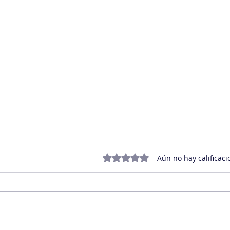
Obtuvo 0 de 5 estrellas.
Aún no hay calificaci