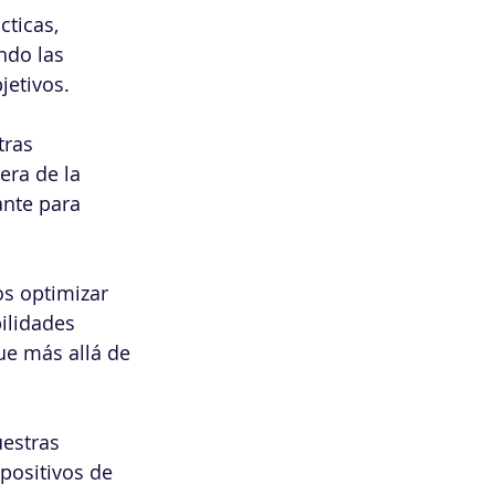
cticas, 
ndo las 
jetivos.
ras 
era de la 
ante para 
s optimizar 
ilidades 
ue más allá de 
estras 
positivos de 