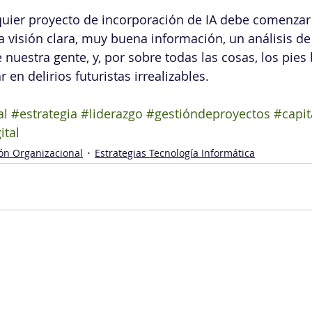
quier proyecto de incorporación de IA debe comenzar
na visión clara, muy buena información, un análisis de
nuestra gente, y, por sobre todas las cosas, los pies 
r en delirios futuristas irrealizables.
al
#estrategia
#liderazgo
#gestióndeproyectos
#capi
ital
ón Organizacional
Estrategias Tecnología Informática