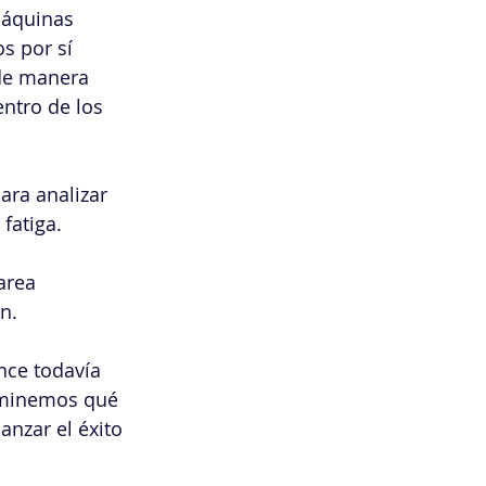
máquinas 
s por sí 
de manera 
ntro de los 
ara analizar 
fatiga.
area 
n.
nce todavía 
rminemos qué 
anzar el éxito 