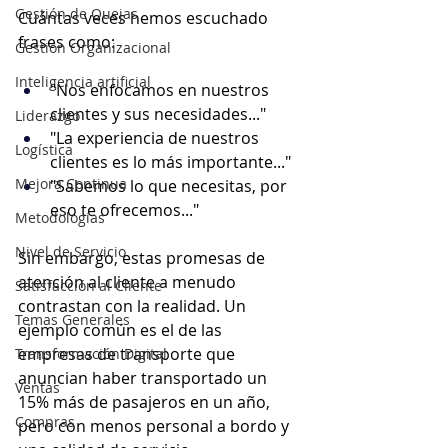
Gestión de Quejas
Cuántas veces hemos escuchado 
frases como:
Gestión Organizacional
Inteligencia artificial
"Nos enfocamos en nuestros 
clientes y sus necesidades..."
Liderazgo
"La experiencia de nuestros 
Logística
clientes es lo más importante..."
Mejora Continua
"Sabemos lo que necesitas, por 
eso te ofrecemos..."
Metodologías
Nivel de Servicio
Sin embargo, estas promesas de 
atención al cliente a menudo 
Satisfacción al Cliente
contrastan con la realidad. Un 
Temas Generales
ejemplo común es el de las 
empresas de transporte que 
Transformación Digital
anuncian haber transportado un 
Ventas
15% más de pasajeros en un año, 
Compras
pero con menos personal a bordo y 