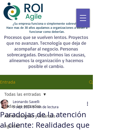
¿Su empresa funciona o simplemente sobrevive?
Hace mas de 30 años ayudamos a organizaciones a volver a
funcionar como deberían.
Procesos que se vuelven lentos. Proyectos
que no avanzan. Tecnología que deja de
acompañar al negocio. Personas
sobrecargadas. Descubrimos las causas,
alineamos la organización y hacemos
posible el cambio.
Entrada
Todas las entradas
Leonardo Savelli
Todas las entradas
5 sept 2024
5 min de lectura
Paradojas de la atención
Administración y Finanzas
al cliente: Realidades que
Agilidad