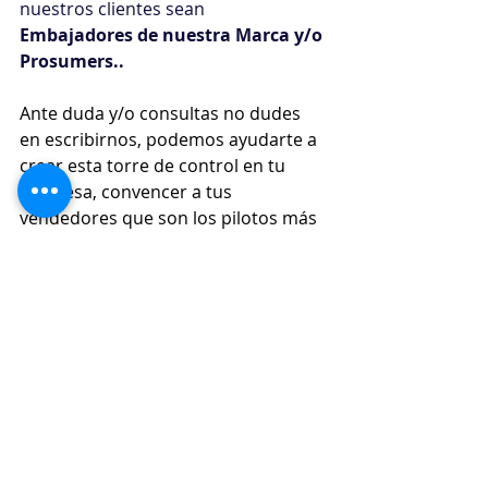
nuestros clientes sean 
Embajadores de nuestra Marca y/o 
Prosumers..
Ante duda y/o consultas no dudes 
en escribirnos, podemos ayudarte a 
crear esta torre de control en tu 
empresa, convencer a tus 
vendedores que son los pilotos más 
capacitados y eficientes, para con 
todo ello, guien las aeronaves de tus 
clientes con pericia, logrando con 
ello que la interacción/experiencia 
de vuelo sea un viaje placentero sin 
sobresaltos.