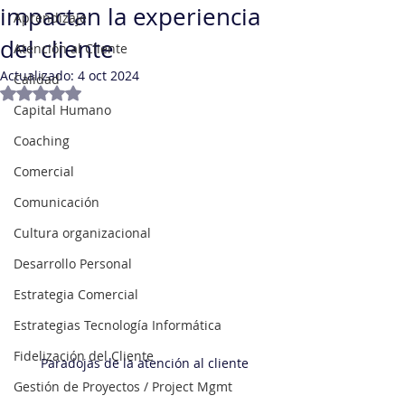
impactan la experiencia
Aprendizaje
del cliente
Atención al Cliente
Actualizado:
4 oct 2024
Calidad
Obtuvo NaN de 5 estrellas.
Capital Humano
Coaching
Comercial
Comunicación
Cultura organizacional
Desarrollo Personal
Estrategia Comercial
Estrategias Tecnología Informática
Fidelización del Cliente
Paradojas de la atención al cliente
Gestión de Proyectos / Project Mgmt