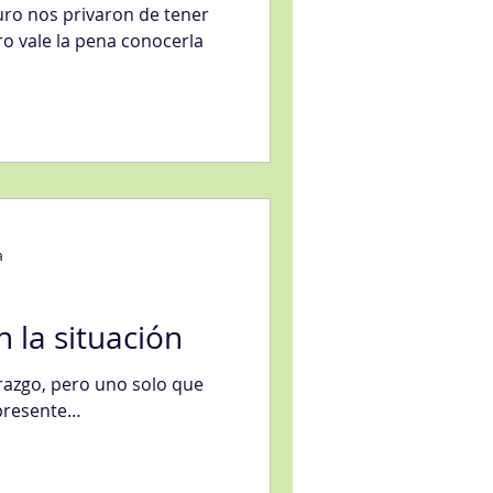
muro nos privaron de tener
ro vale la pena conocerla
a
 la situación
razgo, pero uno solo que
 presente…