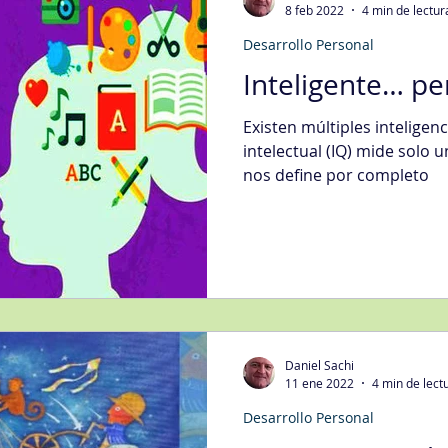
8 feb 2022
4 min de lectur
Desarrollo Personal
egias Tecnología Informática
Fidelización del Cliente
Inteligente… pe
Existen múltiples inteligenc
Mgmt
Gestión de Quejas
Gestión Organizacional
Int
intelectual (IQ) mide solo u
nos define por completo
jora Continua
Metodologías
Nivel de Servicio
Sati
ción Digital
Ventas
Compras
Daniel Sachi
11 ene 2022
4 min de lect
Desarrollo Personal