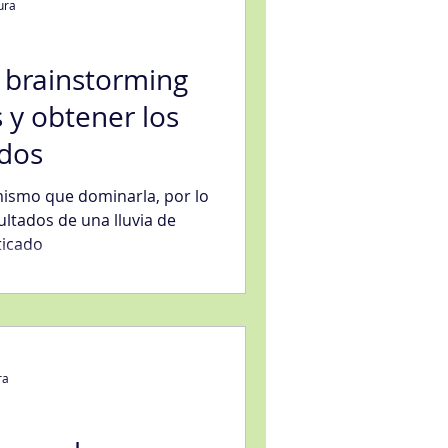
ura
l brainstorming
s y obtener los
ados
mismo que dominarla, por lo
ultados de una lluvia de
ticado
ra