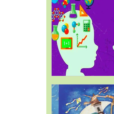
Estrategia Comercial
Estrat
Gestión de Proyectos / Project 
Liderazgo
Logística
Me
Temas Generales
Transforma