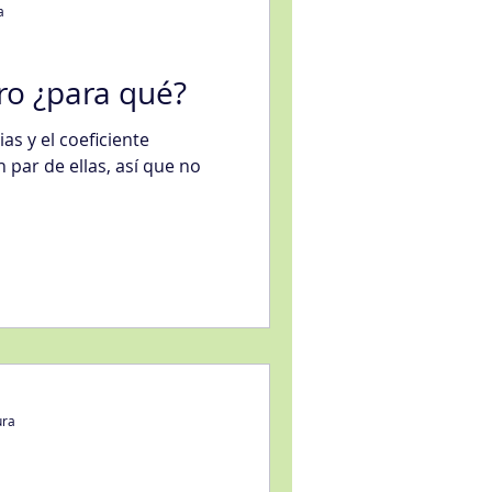
a
ro ¿para qué?
ias y el coeficiente
eligencia artificial
n par de ellas, así que no
sfacción al Cliente
ura