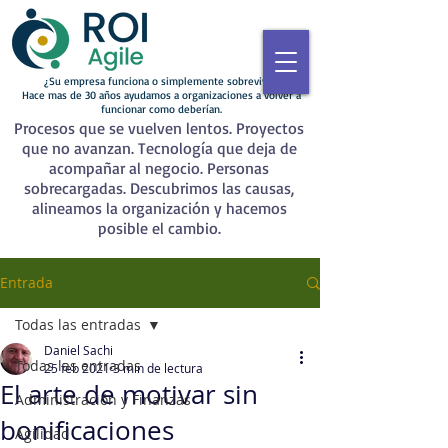
¿Su empresa funciona o simplemente sobrevive?
Hace mas de 30 años ayudamos a organizaciones a volver a
funcionar como deberían.
Procesos que se vuelven lentos. Proyectos
que no avanzan. Tecnología que deja de
acompañar al negocio. Personas
sobrecargadas. Descubrimos las causas,
alineamos la organización y hacemos
posible el cambio.
Entrada
Todas las entradas
Daniel Sachi
Todas las entradas
25 feb 2021
3 min de lectura
El arte de motivar sin
Administración y Finanzas
bonificaciones
Agilidad