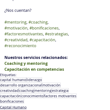
¿Nos cuentan?
#mentoring
, 
#coaching
, 
#motivación
, 
#bonificaciones
, 
#factoresmotivantes
, 
#estrategias
, 
#creatividad
, 
#capacitación
, 
#reconocimiento
Nuestros servicios relacionados:
Coaching y mentoring
Capacitación en competencias
Etiquetas:
capital humano
liderazgo
desarrollo organizacional
motivación
creatividad
coaching
mentoring
estrategia
capacitación
conocimiento
factores motivantes
bonificaciones
Capital Humano