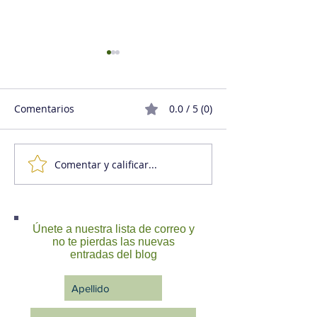
Comentarios
0.0 / 5 (0)
Comentar y calificar...
La enorme diferencia
Motivación (o l
entre hacer “hacer” y
secretos de hac
hacer “querer hacer”
Únete a nuestra lista de correo y
no te pierdas las nuevas
entradas del blog