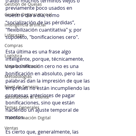
traído muchos términos viejos o 
Gestión de Quejas
previamente poco usados en 
Gestión Organizacional
nuestro día a día, como 
“socialización de las pérdidas”, 
Inteligencia artificial
"flexibilización cuantitativa" y, por 
Liderazgo
supuesto, "bonificaciones cero".
Compras
Esta última es una frase algo 
Logística
inteligente, porque, técnicamente, 
una bonificación cero no es una 
Mejora Continua
bonificación en absoluto, pero las 
Metodologías
palabras dan la impresión de que las 
Nivel de Servicio
empresas no están incumpliendo las 
promesas anteriores de pagar 
Satisfacción al Cliente
bonificaciones, sino que están 
Temas Generales
haciendo un ajuste temporal de 
montos.
Transformación Digital
Ventas
Es cierto que, generalmente, las 