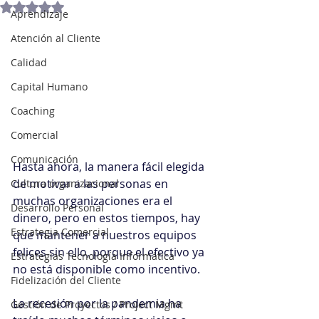
Obtuvo NaN de 5 estrellas.
Aprendizaje
Atención al Cliente
Calidad
Capital Humano
Coaching
Comercial
Comunicación
Hasta ahora, la manera fácil elegida 
de motivar a las personas en 
Cultura organizacional
muchas organizaciones era el 
Desarrollo Personal
dinero, pero en estos tiempos, hay 
Estrategia Comercial
que mantener a nuestros equipos 
felices sin ello, porque el efectivo ya 
Estrategias Tecnología Informática
no está disponible como incentivo.
Fidelización del Cliente
La recesión por la pandemia ha 
Gestión de Proyectos / Project Mgmt