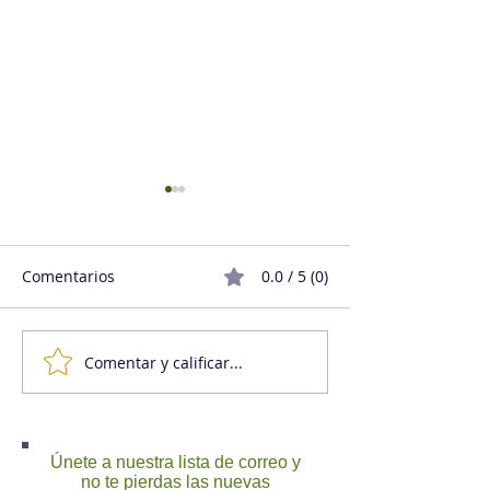
Comentarios
0.0 / 5 (0)
Comentar y calificar...
Buenas preguntas para
Creativo se nac
resolver problemas
hace (Parte 1)
Únete a nuestra lista de correo y
no te pierdas las nuevas