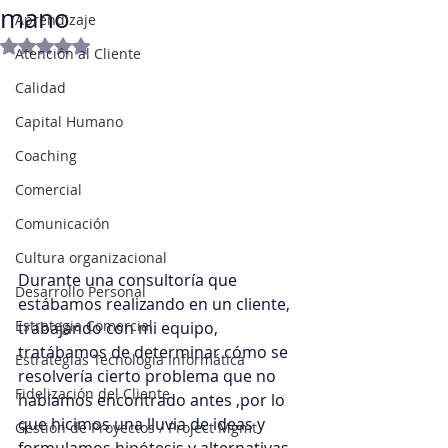
mano
Aprendizaje
Obtuvo NaN de 5 estrellas.
Atención al Cliente
Calidad
Capital Humano
Coaching
Comercial
Comunicación
Cultura organizacional
Durante una consultoría que 
Desarrollo Personal
estábamos realizando en un cliente, 
Estrategia Comercial
trabajando con mi equipo, 
tratábamos de determinar cómo se 
Estrategias Tecnología Informática
resolvería cierto problema que no 
Fidelización del Cliente
habíamos encontrado antes ,por lo 
que hicimos una lluvia de ideas y 
Gestión de Proyectos / Project Mgmt