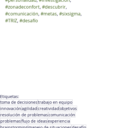
#personalidad
, 
#investigación
, 
#zonadeconfort
, 
#descubrir
, 
#comunicación
, 
#metas
, 
#sixsigma
, 
#TRIZ
, 
#desafío
Etiquetas:
toma de decisiones
trabajo en equipo
innovación
agilidad
creatividad
objetivos
resolución de problemas
comunicación
problemas
flujo de ideas
experiencia
brainstorming
manejo de situaciones
desafío