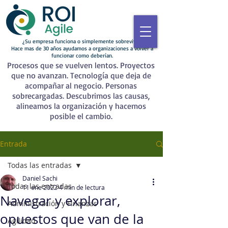
¿Su empresa funciona o simplemente sobrevive?
Hace mas de 30 años ayudamos a organizaciones a volver a
funcionar como deberían.
Procesos que se vuelven lentos. Proyectos
que no avanzan. Tecnología que deja de
acompañar al negocio. Personas
sobrecargadas. Descubrimos las causas,
alineamos la organización y hacemos
posible el cambio.
Entrada
Todas las entradas
Daniel Sachi
Todas las entradas
11 ene 2022
4 min de lectura
Navegar y explorar,
Administración y Finanzas
opuestos que van de la
Agilidad