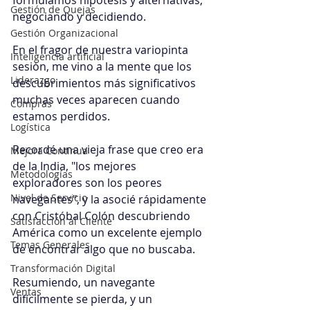
formulamos hipótesis y alternativas, 
Gestión de Quejas
negociando y decidiendo. 
Gestión Organizacional
En el fragor de nuestra variopinta 
Inteligencia artificial
sesión, me vino a la mente que los 
Liderazgo
descubrimientos más significativos 
muchas veces aparecen cuando 
Compras
estamos perdidos.
Logística
Recordé una vieja frase que creo era 
Mejora Continua
de la India, "los mejores 
Metodologías
exploradores son los peores 
Nivel de Servicio
navegantes", y la asocié rápidamente 
con Cristóbal Colón descubriendo 
Satisfacción al Cliente
América como un excelente ejemplo 
Temas Generales
de encontrar algo que no buscaba.
Transformación Digital
Resumiendo, un navegante 
Ventas
difícilmente se pierda, y un 