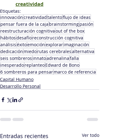
creatividad
Etiquetas:
innovación
creatividad
talento
flujo de ideas
pensar fuera de la caja
brainstorming
pasión
reestructuración cognitiva
out of the box
hábitos
desafío
reconstrucción cognitiva
análisis
éxito
emoción
explorar
imaginación
dedicación
miedo
rutas cerebrales
alternativa
seis sombreros
innato
adrenalina
falla
inesperado
replanteo
Edward de Bono
6 sombreros para pensar
marco de referencia
Capital Humano
Desarrollo Personal
Entradas recientes
Ver todo