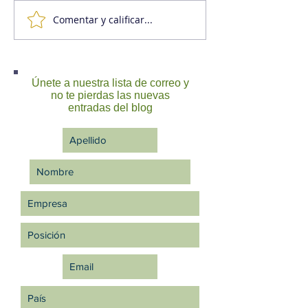
Comentar y calificar...
La educación formal
Cuál es la difer
como causante de la
entre capital h
falta de innovación
recursos human
creatividad part
Únete a nuestra lista de correo y
no te pierdas las nuevas
entradas del blog