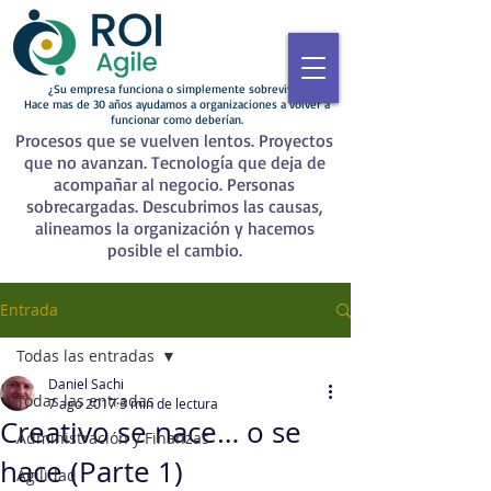
¿Su empresa funciona o simplemente sobrevive?
Hace mas de 30 años ayudamos a organizaciones a volver a
funcionar como deberían.
Procesos que se vuelven lentos. Proyectos
que no avanzan. Tecnología que deja de
acompañar al negocio. Personas
sobrecargadas. Descubrimos las causas,
alineamos la organización y hacemos
posible el cambio.
Entrada
Todas las entradas
Daniel Sachi
Todas las entradas
7 ago 2017
3 min de lectura
Creativo se nace… o se
Administración y Finanzas
hace (Parte 1)
Agilidad