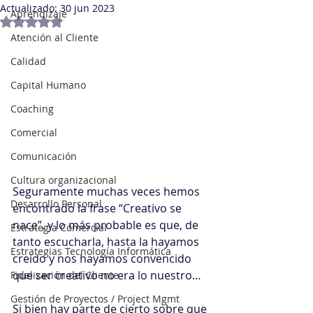
Actualizado:
30 jun 2023
Aprendizaje
Obtuvo NaN de 5 estrellas.
Atención al Cliente
Calidad
Capital Humano
Coaching
Comercial
Comunicación
Cultura organizacional
Seguramente muchas veces hemos 
Desarrollo Personal
encontrado la frase “Creativo se 
nace”, y lo más probable es que, de 
Estrategia Comercial
tanto escucharla, hasta la hayamos 
Estrategias Tecnología Informática
creído y nos hayamos convencido 
que ser creativo no era lo nuestro…
Fidelización del Cliente
Gestión de Proyectos / Project Mgmt
Si bien hay parte de cierto sobre que 