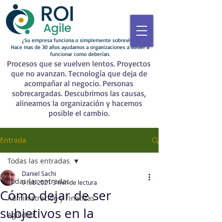
¿Su empresa funciona o simplemente sobrevive?
Hace mas de 30 años ayudamos a organizaciones a volver a
funcionar como deberían.
Procesos que se vuelven lentos. Proyectos
que no avanzan. Tecnología que deja de
acompañar al negocio. Personas
sobrecargadas. Descubrimos las causas,
alineamos la organización y hacemos
posible el cambio.
Entrada
Todas las entradas
Daniel Sachi
Todas las entradas
9 feb 2021
3 min de lectura
Cómo dejar de ser
Administración y Finanzas
subjetivos en la
Agilidad