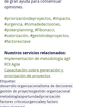
de gran ayuda para consensuar 
opiniones.
#priorizacióndeproyectos, #impacto, 
#urgencia, #tomadedecisiones, 
#pokerplanning, #Fibonacci, 
#valorización, #gestióndeproyectos, 
#factoresclave
Nuestros servicios relacionados:
Implementación de metodología ágil 
ROI Agile
Capacitación sobre generación y 
priorización de proyectos
Etiquetas:
desarrollo organizacional
toma de decisiones
gestión de proyectos
gestión organizacional
metodología
oportunidad
priorización
factores críticos
urgencia
key factors
poker planning