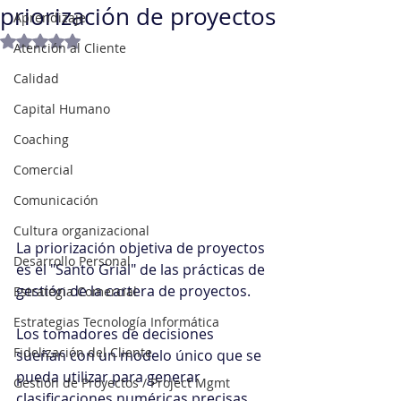
priorización de proyectos
Aprendizaje
Obtuvo NaN de 5 estrellas.
Atención al Cliente
Calidad
Capital Humano
Coaching
Comercial
Comunicación
Cultura organizacional
La priorización objetiva de proyectos 
Desarrollo Personal
es el "Santo Grial" de las prácticas de 
gestión de la cartera de proyectos.
Estrategia Comercial
Estrategias Tecnología Informática
Los tomadores de decisiones 
Fidelización del Cliente
sueñan con un modelo único que se 
pueda utilizar para generar 
Gestión de Proyectos / Project Mgmt
clasificaciones numéricas precisas 