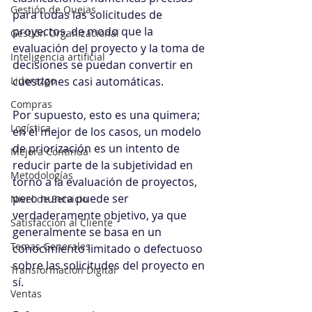
Gestión de Quejas
para todas las solicitudes de 
proyectos, de modo que la 
Gestión Organizacional
evaluación del proyecto y la toma de 
Inteligencia artificial
decisiones se puedan convertir en 
Liderazgo
cuestiones casi automáticas.
Compras
Por supuesto, esto es una quimera; 
Logística
en el mejor de los casos, un modelo 
de priorización es un intento de 
Mejora Continua
reducir parte de la subjetividad en 
Metodologías
torno a la evaluación de proyectos, 
pero nunca puede ser 
Nivel de Servicio
verdaderamente objetivo, ya que 
Satisfacción al Cliente
generalmente se basa en un 
Temas Generales
conocimiento limitado o defectuoso 
sobre las solicitudes del proyecto en 
Transformación Digital
sí.
Ventas