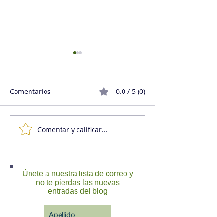
Comentarios
0.0 / 5 (0)
Comentar y calificar...
Viabilidad y utilidad de
Como gestionar
una oficina de gestión
proyectos atend
de proyectos (PMO)
objetivo real
externa
Únete a nuestra lista de correo y
no te pierdas las nuevas
entradas del blog