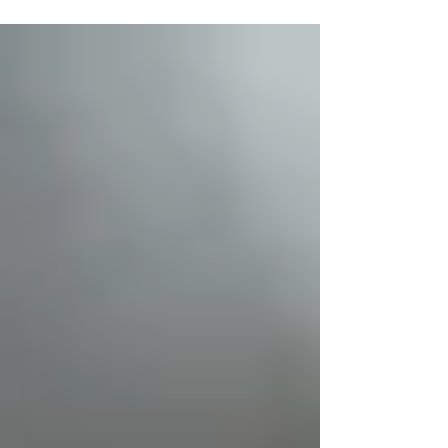
Este artículo revela cómo la comunicación con
propósito se convierte en la herramienta clave
para alinear equipos, contagiar pasión y
generar resultados sostenibles. Con ejemplos
prácticos, principios claros y advertencias
contundentes, muestra que motivar no es un
lujo sino una estrategia de negocio. Una guía
directa para líderes que quieran marcar