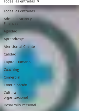
Todas las entradas
Todas las entradas
Administración y
Finanzas
Agilidad
Aprendizaje
Atención al Cliente
Calidad
Capital Humano
Coaching
Comercial
Comunicación
Cultura
organizacional
Desarrollo Personal