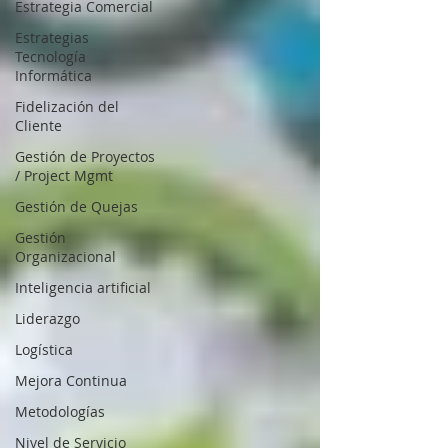
Estrategia Comercial
Estrategias
Tecnología
Informática
Fidelización del
Cliente
Gestión de Proyectos
/ Project Mgmt
Gestión de Quejas
Gestión
Organizacional
Inteligencia artificial
Liderazgo
Logística
Mejora Continua
Metodologías
Nivel de Servicio