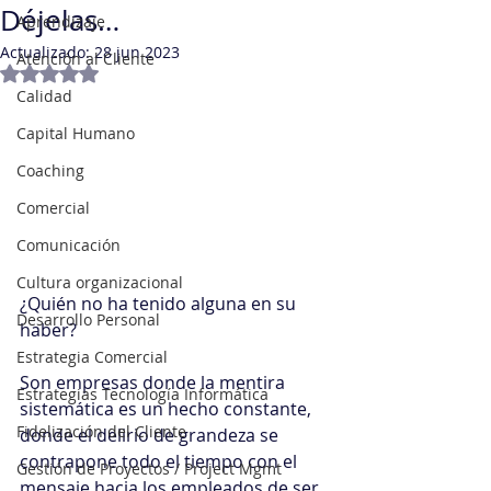
Déjelas…
Aprendizaje
Actualizado:
28 jun 2023
Atención al Cliente
Obtuvo NaN de 5 estrellas.
Calidad
Capital Humano
Coaching
Comercial
Comunicación
Cultura organizacional
¿Quién no ha tenido alguna en su 
Desarrollo Personal
haber?
Estrategia Comercial
Son empresas donde la mentira 
Estrategias Tecnología Informática
sistemática es un hecho constante, 
Fidelización del Cliente
donde el delirio de grandeza se 
contrapone todo el tiempo con el 
Gestión de Proyectos / Project Mgmt
mensaje hacia los empleados de ser 