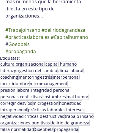
más ni menos que la herramienta 
dilecta en este tipo de 
organizaciones…
#Trabajoinsano
#deliriodegrandeza
#prácticaslaborales
#Capitalhumano
#
Goebbels
#propaganda
Etiquetas:
cultura organizacional
capital humano
liderazgo
gestión del cambio
clima laboral
coaching
mentoring
estrés
interpersonal
incertidumbre
micromanagement
presión laboral
integridad personal
personas conflictivas
costumbres
mal humor
corregir desvíos
microgestión
honestidad
intrapersonal
prácticas laborales
intereses
negatividad
críticas destructivas
trabajo insano
organizaciones punitivas
delirio de grandeza
falsa normalidad
Goebbels
propaganda