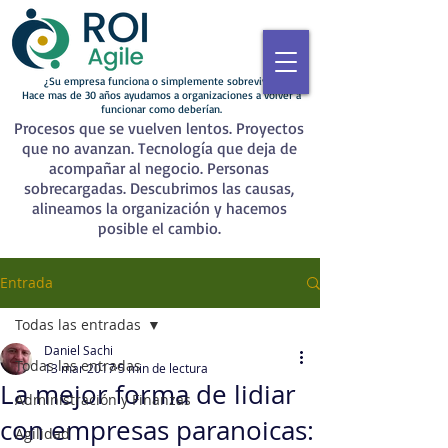
¿Su empresa funciona o simplemente sobrevive?
Hace mas de 30 años ayudamos a organizaciones a volver a
funcionar como deberían.
Procesos que se vuelven lentos. Proyectos
que no avanzan. Tecnología que deja de
acompañar al negocio. Personas
sobrecargadas. Descubrimos las causas,
alineamos la organización y hacemos
posible el cambio.
Entrada
Todas las entradas
Daniel Sachi
Todas las entradas
13 mar 2017
5 min de lectura
La mejor forma de lidiar
Administración y Finanzas
con empresas paranoicas:
Agilidad