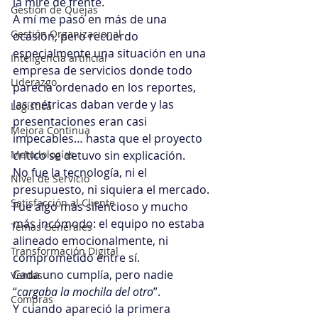
la mire de frente. 
Gestión de Quejas
A mí me pasó en más de una 
Gestión Organizacional
ocasión, pero recuerdo 
especialmente una situación en una 
Inteligencia artificial
empresa de servicios donde todo 
Liderazgo
parecía ordenado en los reportes, 
las métricas daban verde y las 
Logística
presentaciones eran casi 
Mejora Continua
impecables… hasta que el proyecto 
Metodologías
crítico se detuvo sin explicación.
No fue la tecnología, ni el 
Nivel de Servicio
presupuesto, ni siquiera el mercado. 
Satisfacción al Cliente
Fue algo más silencioso y mucho 
más incómodo: el equipo no estaba 
Temas Generales
alineado emocionalmente, ni 
Transformación Digital
comprometido entre sí. 
Cada uno cumplía, pero nadie 
Ventas
“
cargaba la mochila del otro
”. 
Compras
Y cuando apareció la primera 