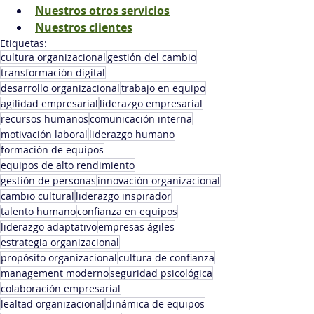
Nuestros otros servicios
Nuestros clientes
Etiquetas:
cultura organizacional
gestión del cambio
transformación digital
desarrollo organizacional
trabajo en equipo
agilidad empresarial
liderazgo empresarial
recursos humanos
comunicación interna
motivación laboral
liderazgo humano
formación de equipos
equipos de alto rendimiento
gestión de personas
innovación organizacional
cambio cultural
liderazgo inspirador
talento humano
confianza en equipos
liderazgo adaptativo
empresas ágiles
estrategia organizacional
propósito organizacional
cultura de confianza
management moderno
seguridad psicológica
colaboración empresarial
lealtad organizacional
dinámica de equipos