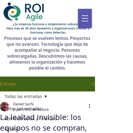
¿Su empresa funciona o simplemente sobrevive?
Hace mas de 30 años ayudamos a organizaciones a volver a
funcionar como deberían.
Procesos que se vuelven lentos. Proyectos
que no avanzan. Tecnología que deja de
acompañar al negocio. Personas
sobrecargadas. Descubrimos las causas,
alineamos la organización y hacemos
posible el cambio.
Entrada
Todas las entradas
Daniel Sachi
Todas las entradas
2 jun
5 min de lectura
La lealtad invisible: los
Administración y Finanzas
equipos no se compran,
Agilidad