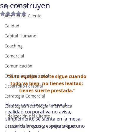
se construyen
Aprendizaje
Obtuvo NaN de 5 estrellas.
Atención al Cliente
Calidad
Capital Humano
Coaching
Comercial
Comunicación
Cultura organizacional
“Si tu equipo solo te sigue cuando 
todo va bien, no tienes lealtad: 
Desarrollo Personal
tienes suerte prestada.”
Estrategia Comercial
Hay momentos en los que la 
Estrategias Tecnología Informática
realidad corporativa no avisa, 
Fidelización del Cliente
simplemente se sienta en la mesa, 
cruza los brazos y espera a que uno 
Gestión de Proyectos / Project Mgmt