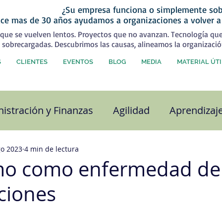
¿Su empresa funciona o simplemente sob
ce mas de 30 años ayudamos a organizaciones a volver a
que se vuelven lentos. Proyectos que no avanzan. Tecnología qu
 sobrecargadas. Descubrimos las causas, alineamos la organizació
S
CLIENTES
EVENTOS
BLOG
MEDIA
MATERIAL ÚTI
istración y Finanzas
Agilidad
Aprendizaj
alidad
Capital Humano
Coaching
Com
go 2023
4 min de lectura
mo como enfermedad de 
ciones
ra organizacional
Desarrollo Personal
Est
strellas.