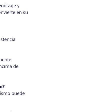
ndizaje y 
onvierte en su 
stencia 
mente 
encima de 
to?
goísmo puede 