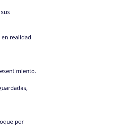
 sus 
 en realidad 
resentimiento.
guardadas, 
foque por 