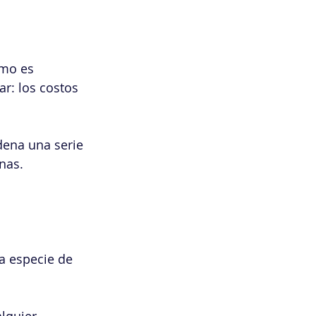
mo es 
r: los costos 
dena una serie 
nas.
a especie de 