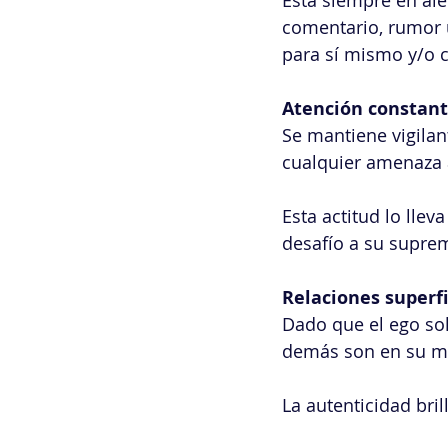
Está siempre en aler
comentario, rumor u
para sí mismo y/o c
Atención constant
Se mantiene vigilan
cualquier amenaza 
Esta actitud lo llev
desafío a su supre
Relaciones superfi
Dado que el ego sol
demás son en su may
La autenticidad bri