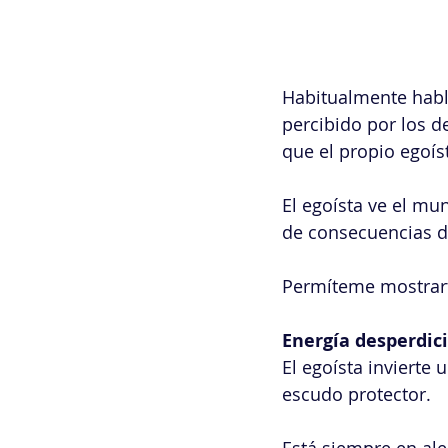
Habitualmente hab
percibido por los d
que el propio egoís
El egoísta ve el mun
de consecuencias d
Permíteme mostrar
Energía desperdic
El egoísta invierte
escudo protector.